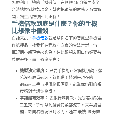
怎麼利用手邊的手機殘值，在短短 15 分鐘內安全
合法地換到救急現金，幫你把眼前的財務大石頭搬
開，讓生活趕快回到正軌！
手機借款到底是什麼？你的手機
比想像中值錢
白話來說，
手機借款
就是拿你名下的智慧型手機當
作抵押品，找我們這種政府立案的合法當舖，借一
筆短期小額現金來應急。這比跟親友開口借錢要有
尊嚴得多，而且效率極高：
機型決定額度：
只要手機能正常開機滑動、螢
幕沒有嚴重破裂，就能借！特別是現在的
iPhone 二手市場價格很硬挺，能幫你借到的額
度絕對會讓你驚訝。
拿錢最有效率：
去銀行辦貸款，光等審核就要
三五天，等你拿到錢黃花菜都涼了。來華旗當
舖，老闆看機況很阿莎力，通常
最快 15 分鐘