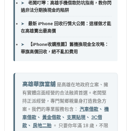
➤
老闆叮嚀：高雄手機借款防坑指南，教你閃
過非法分期換現金的陷阱
➤
最新 iPhone 回收行情大公開：這樣做才能
在高雄賣出最高價
➤
【iPhone收購推薦】舊機換現金全攻略：
華旗高價回收，絕不亂扣費用
高雄華旗當舖
是高雄在地政府立案、擁
有實體店面經營的合法融資首選。老闆堅
持正派經營，專門幫鄉親量身打造救急方
案。我們的專業服務包含：
汽車借款
、
機
車借款
、
黃金借款
、
支票貼現
、
3C借
款
、
房地二胎
。 只要你年滿 18 歲，不限