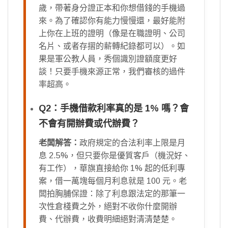
歲，帶著身分證正本和你想借錢的手機過
來。為了確認你有能力慢慢還，最好能附
上你在上班的證明（像是在職證明、公司
名片、或者存摺的薪轉紀錄都可以）。如
果是軍公教人員，秀個識別證額度更好
談！只要手機來源正常，我們審核的過件
率超高。
Q2：手機借款利率真的是 1% 嗎？會
不會有開辦費或代辦費？
老闆解答：
政府規定的合法利率上限是月
息 2.5%，但只要你是優質客戶（機況好、
有工作），華旗直接給你 1% 起的低利專
案，借一萬塊每個月利息就是 100 元。老
闆拍胸脯保證：除了利息跟法定的那筆一
次性倉棧費之外，絕對不收你什麼開辦
費、代辦費，收費明細絕對清清楚楚。