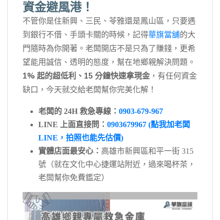
資金避風港！
不管你是住新興、三民、苓雅還是鳳山區，只要遇
到銀行不借、手頭卡關的時候，記得
華旗當舖
的大
門隨時為你開著。老闆開店不是只為了賺錢，更希
望能用誠信、透明的態度，幫在地鄉親解決問題。
1% 起的超低利、15 分鐘快速拿現金
，有任何資金
缺口，今天就交給老闆幫你完美化解！
老闆的 24H 救急專線：
0903-679-967
LINE 上面直接問：
0903679967 (點我加老闆
LINE，拍照也能先估價)
實體店面最安心：
高雄市新興區和平一街 315
號（就在文化中心捷運站附近，過來喝杯茶，
老闆幫你免費鑑定）