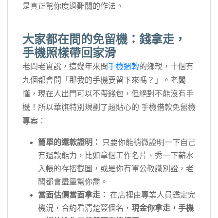
是真正幫你度過難關的作法。
大家都在問的免留機：錢拿走，
手機照樣帶回家滑
老闆老實說，這幾年來問
手機週轉
的鄉親，十個有
九個都會問「那我的手機要留下來嗎？」。老闆
懂，現在人出門可以不帶錢包，但絕對不能沒有手
機！所以華旗特別規劃了超貼心的 手機借款免留機
專案：
簡單的還款證明：
只要你能稍微證明一下自己
有還款能力，比如拿個工作名片、秀一下薪水
入帳的存摺截圖，或是你有軍公教識別證，老
闆都會盡量幫你喬。
當面估價當面拿走：
在店裡由專業人員鑑定完
機況，合約看清楚簽個名，
現金你拿走，手機