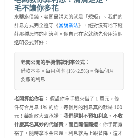
毛不讓你多花
來華旗借錢，老闆最講究的就是「規矩」。我們的
計息方式完全遵守《
當舖業法
》，絕對沒有地下錢
莊那種恐怖的利滾利。你自己在家就能先套用這個
透明公式算好：
老闆公開的手機借款利率公式：
借款本金 × 每月利率 (1%~2.5%) = 你每個月
要繳的利息
老闆算給你看：
假設你拿手機來借了 1 萬元，條
件符合月息 1% 的話，每個月的利息真的就是 100
元！華旗敢大聲承諾：
我們絕對不預扣利息、不收
什麼莫名其妙的代辦費，而且隨借隨還
。你手頭寬
裕了，隨時拿本金來還，利息就馬上跟著降，這才