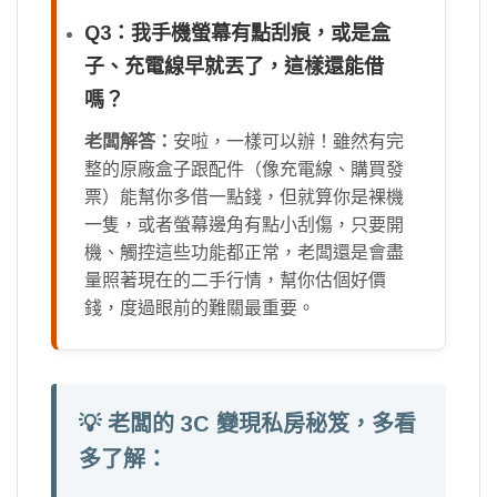
Q3：我手機螢幕有點刮痕，或是盒
子、充電線早就丟了，這樣還能借
嗎？
老闆解答：
安啦，一樣可以辦！雖然有完
整的原廠盒子跟配件（像充電線、購買發
票）能幫你多借一點錢，但就算你是裸機
一隻，或者螢幕邊角有點小刮傷，只要開
機、觸控這些功能都正常，老闆還是會盡
量照著現在的二手行情，幫你估個好價
錢，度過眼前的難關最重要。
💡 老闆的 3C 變現私房秘笈，多看
多了解：