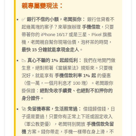
親專屬變現法：
✅
銀行不借的小額，老闆挺你：
銀行信貸看不
起幾萬塊的案子？來華旗辦理
手機借款
，只要
帶著你的 iPhone 16/17 或是三星、Pixel 旗艦
機，老闆親自幫你現場估價，泡杯茶的時間，
最快 15 分鐘就能拿現金走人
。
📉
真心不騙的 1% 起超低利：
我們在地開門做
生意，絕對照著《當舖業法》規矩來。只要機
況好，就能享有
手機借款利率 1% 起
的優惠
（借一萬，一個月利息才 100 塊）。老闆跟你
掛保證：
絕對免收手續費、也絕對不扣押你的
身分證件
。
🚀
免留機專案，生活照常過：
借錢歸借錢，日
子還是要過！只要你有正常上下班或固定收入
（軍公教更優），老闆特別開放
手機借款免留
機
方案。錢你帶走，手機一樣帶在身上滑，不