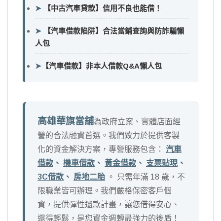
➤
【中古汽車貸款】信用不良也能借！
➤
【汽車借款陷阱】合法當鋪查詢與防詐騙懶
人包
➤
【汽車借款】非本人借款Q&A懶人包
高雄華旗當舖
為政府立案、實體店面經
營的合法融資首選。我們致力於提供客製
化的資金解決方案，專營服務包含：
汽車
借款
、
機車借款
、
黃金借款
、
支票貼現
、
3C借款
、
房地二胎
。 只需年滿 18 歲，不
限職業皆可辦理。我們嚴格保密客戶個
資，提供彈性還款計畫，讓您借得安心、
還得輕鬆，是您資金週轉最強力的後盾！