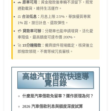
🚗
原車可用：
資金撥款後車輛不須留下，照常
通勤載貨，維持生活運作。
⚖️
合法低息：
月息上限 2.5%，華旗優質專案
1% 起，按日計息、還款彈性。
💳
貸款車可辦：
分期車也能申請增貸，活化愛
車殘值，最高額度可達市價 200%。
🚀
15分鐘撥款：
備齊證件現場鑑定，核貸後立
即撥款領現，不需等候冗長審核。
高雄汽車借款快速導
覽目錄
什麼是汽車借款免留車？運作原理為何？
2026 汽車借款利息與額度深度試算