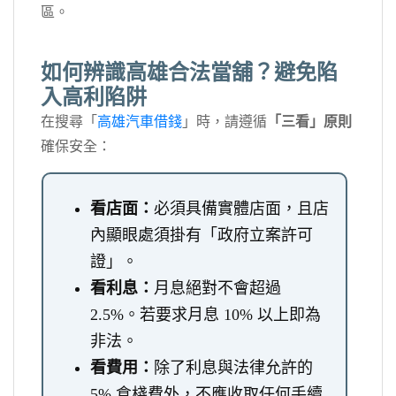
區。
如何辨識高雄合法當舖？避免陷
入高利陷阱
在搜尋「
高雄汽車借錢
」時，請遵循
「三看」原則
確保安全：
看店面：
必須具備實體店面，且店
內顯眼處須掛有「政府立案許可
證」。
看利息：
月息絕對不會超過
2.5%。若要求月息 10% 以上即為
非法。
看費用：
除了利息與法律允許的
5% 倉棧費外，不應收取任何手續