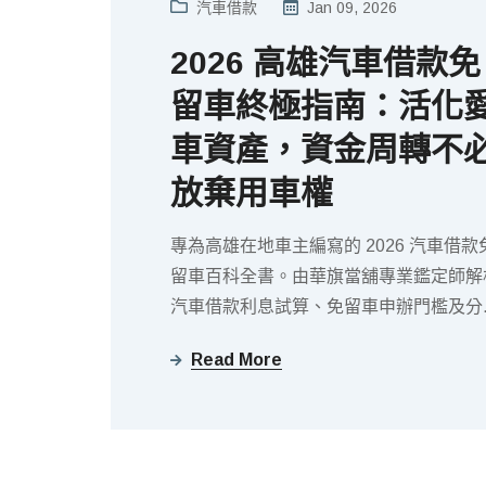
汽車借款
Jan 09, 2026
2026 高雄汽車借款免
留車終極指南：活化
車資產，資金周轉不
放棄用車權
專為高雄在地車主編寫的 2026 汽車借款
留車百科全書。由華旗當舖專業鑑定師解
汽車借款利息試算、免留車申辦門檻及分
車、貸款車二貸技巧。包含合法當舖辨識
Read More
法、15 分鐘核貸流程與常見陷阱，助您
資產、快速取得周轉資金。