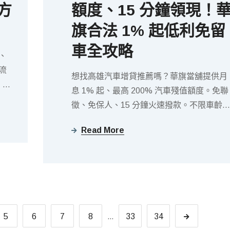
方
額度、15 分鐘領現！
旗合法 1% 起低利免留
車全攻略
、
流
想找高雄汽車增貸推薦嗎？華旗當舖提供月
，快
息 1% 起、最高 200% 汽車殘值額度。免聯
徵、免保人、15 分鐘火速撥款。不限車齡
分期車也可辦理，鄰近文化中心，助您輕鬆
Read More
活化愛車資產領救急現鈔。
5
6
7
8
...
33
34