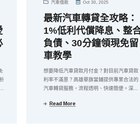
汽車借款
Oct 30, 2025
最新汽車轉貸全攻略：
愛
1%低利代償降息、整
必
負債、30分鐘領現免留
車教學
免
想要降低汽車貸款月付金？對目前汽車貸款
析
利率不滿意？高雄華旗當鋪提供專業合法的
期
汽車轉貸服務，流程透明、快速簡便。深入
方
了解汽車轉貸的優勢、風險與注意事項，幫
Read More
活化
助你輕鬆轉換更划算的貸款方案！