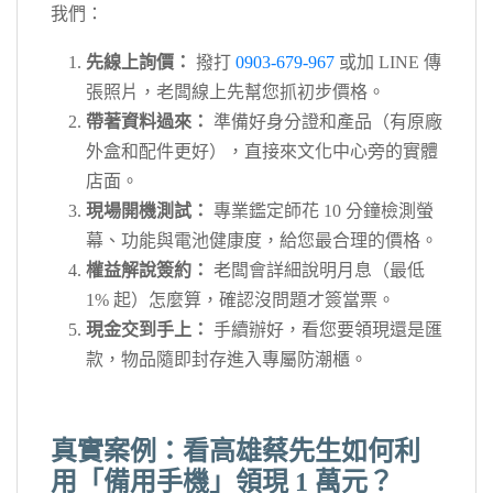
我們：
先線上詢價：
撥打
0903-679-967
或加 LINE 傳
張照片，老闆線上先幫您抓初步價格。
帶著資料過來：
準備好身分證和產品（有原廠
外盒和配件更好），直接來文化中心旁的實體
店面。
現場開機測試：
專業鑑定師花 10 分鐘檢測螢
幕、功能與電池健康度，給您最合理的價格。
權益解說簽約：
老闆會詳細說明月息（最低
1% 起）怎麼算，確認沒問題才簽當票。
現金交到手上：
手續辦好，看您要領現還是匯
款，物品隨即封存進入專屬防潮櫃。
真實案例：看高雄蔡先生如何利
用「備用手機」領現 1 萬元？