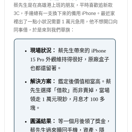
蔡先生是在高雄港上班的朋友，平時喜歡追新款
3C，手邊總有一支換下來的備用 iPhone。最近家
裡出了一點小狀況需要 1 萬元急用，他不想開口向
同事借，於是來到我們華旗：
現場狀況：
蔡先生帶來的 iPhone
15 Pro 外觀維持得很好，原廠盒子
也都還留著。
解決方案：
鑑定後價值相當高。蔡
先生選擇「借款」而非賣掉，當場
領走 1 萬元現鈔，月息才 100 多
塊。
圓滿結果：
等一個月後領了獎金，
蔡先生過來贖回手機，資產、隱