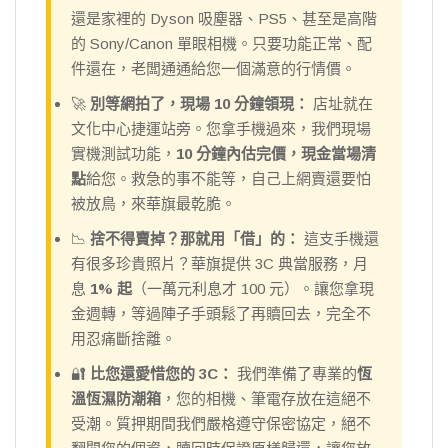
還是家裡的 Dyson 吸塵器、PS5、甚至是高階
的 Sony/Canon 單眼相機。只要功能正常、配
件還在，老闆通通給您一個滿意的行情價。
🚀
別等網拍了，現場 10 分鐘領現：
店址就在
文化中心捷運站旁。您拿手機過來，我們現場
實機測試功能，
10 分鐘內估完價，現金當場清
點
給您。救急的事不能等，自己上網賣還要怕
被放鳥，來華旗最乾脆。
📉
捨不得賣掉？那就用「借」的：
這支手機還
有很多珍貴照片？華旗提供 3C 典當服務，月
息
1% 起
（一萬元利息才 100 元）。讓您拿現
金週轉，等過陣子手頭鬆了再贖回去，完全不
用忍痛斷捨離。
🔐
比您還愛惜您的 3C：
我們準備了專業的
恆
溫恆濕防潮箱
，您的相機、筆電存放在這絕不
受潮。質押期間我們嚴格遵守保密協定，絕不