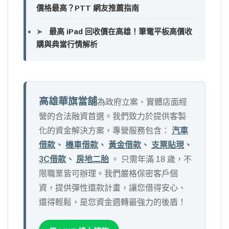
價格最高？PTT 網友推薦指南
➤
最高 iPad 回收價在高雄！筆電平板高價收
購與典當行情解析
高雄華旗當舖
為政府立案、實體店面經
營的合法融資首選。我們致力於提供客製
化的資金解決方案，專營服務包含：
汽車
借款
、
機車借款
、
黃金借款
、
支票貼現
、
3C借款
、
房地二胎
。 只需年滿 18 歲，不
限職業皆可辦理。我們嚴格保密客戶個
資，提供彈性還款計畫，讓您借得安心、
還得輕鬆，是您資金週轉最強力的後盾！