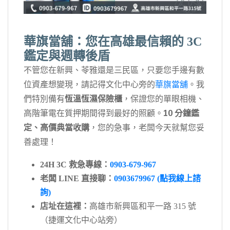
華旗當舖：您在高雄最信賴的 3C
鑑定與週轉後盾
不管您在新興、苓雅還是三民區，只要您手邊有數
位資產想變現，請記得文化中心旁的
華旗當舖
。我
們特別備有
恆溫恆濕保險櫃
，保證您的單眼相機、
高階筆電在質押期間得到最好的照顧。
10 分鐘鑑
定、高價典當收購
，您的急事，老闆今天就幫您妥
善處理！
24H 3C 救急專線：
0903-679-967
老闆 LINE 直接聊：
0903679967 (點我線上諮
詢)
店址在這裡：
高雄市新興區和平一路 315 號
（捷運文化中心站旁）