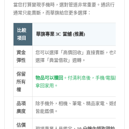
當您打算變現手機時，選對管道非常重要。通訊行
通常只能賣斷，而華旗給您更多選擇：
比較
華旗專業 3C 當舖 (推薦)
項目
資金
您可以選擇「高價回收」直接賣斷，也可以
彈性
選擇「典當借款」週轉。
保留
物品可以贖回
。付清利息後，手機/電腦照樣
所有
拿回家用。
權
品項
除手機外，相機、筆電、精品家電、遊戲機
廣度
皆能鑑價。
估價
現場專業人員鑑定，
10 分鐘內領取現鈔
。