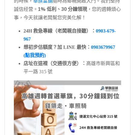
的時候，
華旗當舖
隨時為鄉親開啟大門。我們堅持
誠信经营。
1% 低利、30 分鐘領現
，您的週轉煩心
事，今天就讓老闆幫您完美化解！
24H 救急專線（老闆親自接聽）：
0903-679-
967
想初步估額度？加 LINE 最快：
0903679967
(點我預約)
店址在這裡（交通很方便）：
高雄市新興區和
平一路 315 號