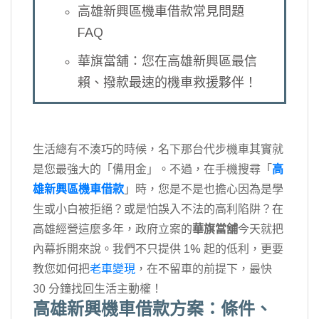
高雄新興區機車借款常見問題
FAQ
華旗當舖：您在高雄新興區最信
賴、撥款最速的機車救援夥伴！
生活總有不湊巧的時候，名下那台代步機車其實就
是您最強大的「備用金」。不過，在手機搜尋「
高
雄新興區機車借款
」時，您是不是也擔心因為是學
生或小白被拒絕？或是怕誤入不法的高利陷阱？在
高雄經營這麼多年，政府立案的
華旗當舖
今天就把
內幕拆開來說。我們不只提供 1% 起的低利，更要
教您如何把
老車變現
，在不留車的前提下，最快
30 分鐘找回生活主動權！
高雄新興機車借款方案：條件、