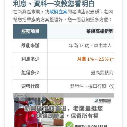
利息、資料一次教您看明白
在新興區求助，找
政府立案
的老牌店家最穩。老闆
幫您把華旗的方案整理好，您一看就知道多方便：
服務項目
華旗高雄新興機車借款
誰能來辦
年滿 18 歲，車主本人（不
利息多少
月息 1% ~ 2.5% (一萬月
能借多少
最高能核到市價
要帶什麼
雙證件、機車行照（分期車