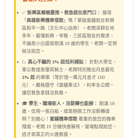
✅
新興區鄉親最推，救急就在家門口：
搜尋
「
高雄新興機車借款
」嗎？華旗當舖就在新興
區和平一路（文化中心站旁）。老闆深耕在地
多年，最懂新興、苓雅、三民區朋友的需求，
不論是小白還是剛滿 18 歲的學生，老闆一定想
辦法挺您。
📉
真心不騙的 1% 起低利補貼：
針對大學生、
軍公教或是優質騎士，老闆特別推出月息最低
1% 起
的專案（等於借一萬元月息才 100
元）。嚴格遵守《當舖業法》，利率全公開，
讓您救急拿錢沒負擔。
🎓
學生、職場新人，沒薪轉也能辦：
剛滿 18
歲、信用一張白紙、或是剛換工作沒薪轉證
明？別擔心！
當鋪機車借款
看重的是您的機車
殘值。老闆 15 分鐘快速審核，當場點現給您，
這才是真正的火速救援。