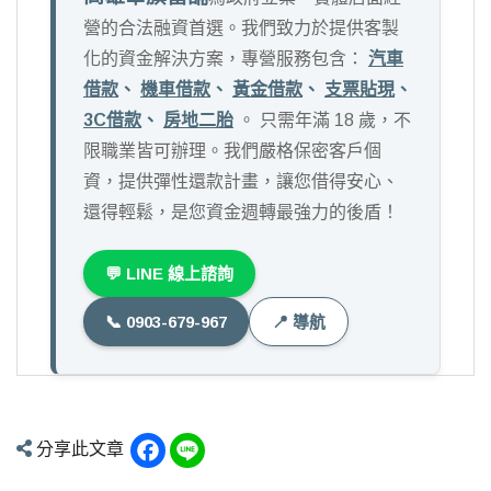
營的合法融資首選。我們致力於提供客製
化的資金解決方案，專營服務包含：
汽車
借款
、
機車借款
、
黃金借款
、
支票貼現
、
3C借款
、
房地二胎
。 只需年滿 18 歲，不
限職業皆可辦理。我們嚴格保密客戶個
資，提供彈性還款計畫，讓您借得安心、
還得輕鬆，是您資金週轉最強力的後盾！
💬 LINE 線上諮詢
📞 0903-679-967
📍 導航
Facebook
Line
分享此文章