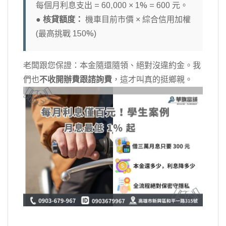
每個月利息支出 = 60,000 × 1% = 600 元。
●
核貸額度：
機車目前市價 × 綜合信用加權
(最高挑戰 150%)
老闆跟您保證：本金隨還隨領、絕對沒違約金。我
們也
不收開辦費跟諮詢費
，這才叫真的挺鄉親。