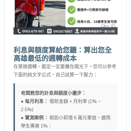
利息與額度算給您聽：算出您全
高雄最低的週轉成本
在華旗週轉，鑑定一定要攤在陽光下。您可以參考
下面的純文字公式，自己試算一下壓力：
老闆教您的計息與額度小撇步：
●
每月利息：
借款金額 × 月利率 (1% ~
2.5%)
●
實測案例：
假如小莉借 6 萬元畢旅，適用
學生專案 1%：