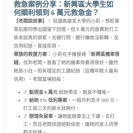
救急案例分享：新興區大學生如
何順利領到 6 萬元救急金？
【老闆說故事】：
就讀高雄某大學的小莉，想趁畢
業前跟同學出國留下回憶，但 6 萬元的旅費對打工
族來說真的很緊。去銀行問，銀行嫌她沒薪轉、沒
信用紀錄，直接拒貸。
華旗的救援方案：
小莉在手機搜尋「
新興區機車借
錢
」找到老闆。我看了她的機車保養得很好，雖然
她是小白，但有穩定的工讀紀錄（這種年輕人最有
信用）。老闆當場拍板：
🚩
點現金 6 萬元
給她帶走，救急不囉唆。
🚩
給她 1% 低利專案
，一個月利息才 600 元，
打工兩三天的薪水就夠付。
🚩
辦理免留車
，讓她能騎車去上下課、去打
工。而且老闆保證絕對保密，連她的家人同學
都不知情。