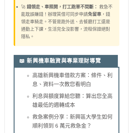
🚀
錢領走、車照開，打工跑單不間斷：
救急不
能耽誤賺錢！辦理質借可同步申請
免留車
，錢
領走車騎走。不管是跑外送、去餐廳打工還是
通勤上下課，生活完全沒影響，流程保證絕對
隱私。
📖 新興機車融資與專業理財導覽
高雄新興機車借款方案：條件、利
息、資料一次教您看明白
利息與額度算給您聽：算出您全高
雄最低的週轉成本
救急案例分享：新興區大學生如何
順利領到 6 萬元救急金？