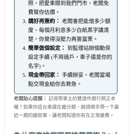
照，把愛車開到我們門市，老闆免
費幫你估價。
講好再簽約：
老闆會把能借多少額
度、每個月利息多少白紙黑字講清
楚，你覺得沒壓力再簽當票。
簡單做個設定：
到監理站辦個動保
設定手續 (不用過戶，車子還是你的
名字)。
現金帶回家：
手續辦妥，老闆當場
點交現金給你去救急。
老闆貼心提醒：
記得帶車主的雙證件跟行照正本
喔！如果你這台車還在繳分期，麻煩順手帶一下最
近一期的繳款單，讓老闆知道你有在正常繳費。