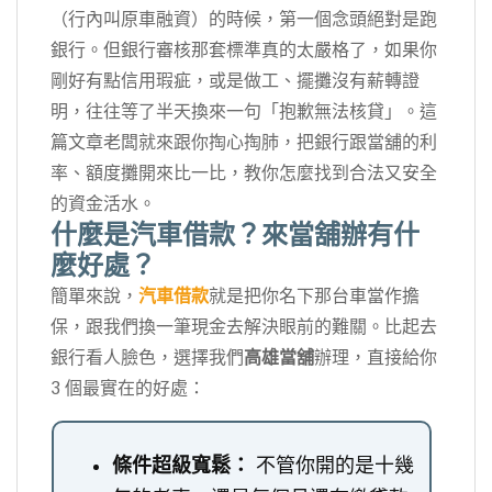
（行內叫原車融資）的時候，第一個念頭絕對是跑
銀行。但銀行審核那套標準真的太嚴格了，如果你
剛好有點信用瑕疵，或是做工、擺攤沒有薪轉證
明，往往等了半天換來一句「抱歉無法核貸」。這
篇文章老闆就來跟你掏心掏肺，把銀行跟當舖的利
率、額度攤開來比一比，教你怎麼找到合法又安全
的資金活水。
什麼是汽車借款？來當舖辦有什
麼好處？
簡單來說，
汽車借款
就是把你名下那台車當作擔
保，跟我們換一筆現金去解決眼前的難關。比起去
銀行看人臉色，選擇我們
高雄當舖
辦理，直接給你
3 個最實在的好處：
條件超級寬鬆：
不管你開的是十幾