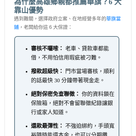
為什麼高雄鄉親都推薦華旗？6 大
靠山優勢
遇到難關，選擇政府立案、在地經營多年的
華旗當
鋪
，老闆給你這 6 大保證：
審核不囉嗦：
老車、貸款車都能
借，不用怕信用瑕疵被刁難。
撥款超級快：
門市當場審核，順利
的話最快 30 分鐘帶著現金走。
絕對保密免查聯徵：
你的資料鎖在
保險箱，絕對不會留聯徵紀錄讓銀
行或家人知道。
還款最彈性：
不強迫綁約，手頭寬
裕隨時能還本金，也可以分期攤