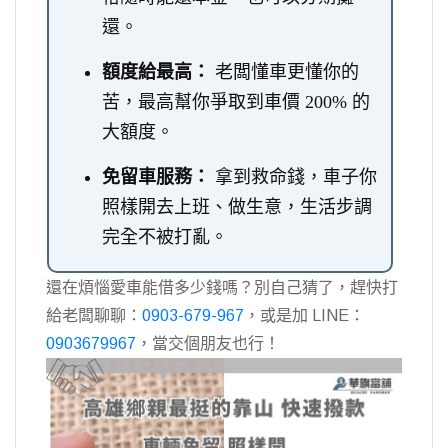
還。
額度給最高：
老闆懂車更懂你的
苦，最高幫你爭取到車價 200% 的
大額度。
免留車服務：
拿到救命錢，車子你
照樣開去上班、做生意，生活步調
完全不被打亂。
還在煩惱愛車能借多少錢嗎？別自己猜了，趕快打
給老闆聊聊：
0903-679-967
，或是加 LINE：
0903679967
，當交個朋友也行！