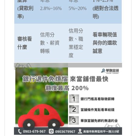
麼算
年息
年息
1%~2.5%
(貸款利
2.8%~16%
5%~20%
(絕對合法透
率)
明)
信用分
信用分
看車輛現值
審核看
數、職
數、薪資
與你的還款
什麼
業穩定
轉帳
誠意
度