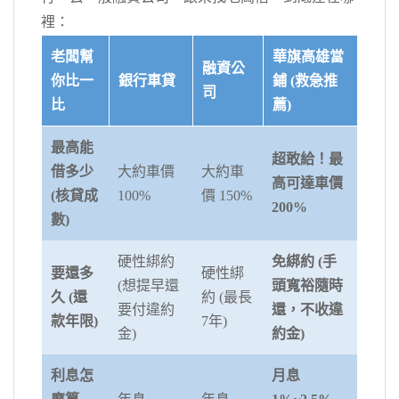
裡：
老闆幫
華旗高雄當
融資公
你比一
銀行車貸
鋪 (救急推
司
比
薦)
最高能
超敢給！最
借多少
大約車價
大約車
高可達車價
(核貸成
100%
價 150%
200%
數)
硬性綁約
免綁約 (手
要還多
硬性綁
(想提早還
頭寬裕隨時
久 (還
約 (最長
要付違約
還，不收違
款年限)
7年)
金)
約金)
利息怎
月息