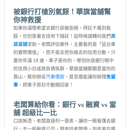
被銀行打槍別氣餒！華旗當舖幫
你神救援
如果你滿懷希望去銀行卻被拒絕，拜託千萬別氣
餒，也別急著去找地下錢莊！這時候請轉向我們
高
雄當鋪
求助。老闆評估案件，主要看的是「這台車
的實際價值」，而不是去挖你過去的信用分數。只
要你年滿 18 歲、車子是你的，哪怕你是銀行眼中
的信用小白或高負債族群，華旗當鋪都願意當你的
靠山，幫你辦妥
汽車借款
，甚至還能讓你辦理
免留
車
，把車子原封不動開回家！
老闆算給你看：銀行 vs 融資 vs 當
舖 超級比一比
口說無憑，老闆直接列一張表，讓你一眼看懂去銀
行、去一般融資公司，跟來找老闆借，到底差在哪