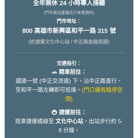
全年無休 24 小時專人接聽
(門市親洽建議先行來電預約)
門市地址：
800 高雄市新興區和平一路 315 號
(近捷運文化中心站 / 中正路金融商圈)
交通指引：
🚗
開車前往：
國道一號 (中正交流道) 下，沿中正路直行，
至和平一路左轉即可抵達。
(門口備有臨停空
間)
🚇
捷運前往：
搭乘捷運橘線至
文化中心站
，出站步行約 5-
8 分鐘。