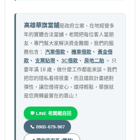
高雄華旗當舖
是政府立案、在地經營多
年的實體合法當舖。老闆把每位客人當朋
友，專門幫大家解決資金難關，我們的服
務包含：
汽車借款
、
機車借款
、
黃金借
款
、
支票貼現
、
3C借款
、
房地二胎
。 只
要年滿 18 歲，做什麼工作都能來談。我們
把您的隱私看得很重，而且還款計畫絕對
彈性，讓您借得安心、還得輕鬆，華旗就
是您周轉最實在的靠山！
💬 LINE 老闆親自回
📞 0903-679-967