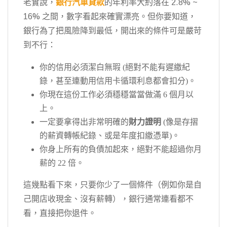
老實說，
銀行汽車貸款
的年利率大約落在 2.8% ~
16% 之間，數字看起來確實漂亮。但你要知道，
銀行為了把風險降到最低，開出來的條件可是嚴苛
到不行：
你的信用必須潔白無瑕 (絕對不能有遲繳紀
錄，甚至連動用信用卡循環利息都會扣分)。
你現在這份工作必須穩穩當當做滿 6 個月以
上。
一定要拿得出非常明確的
財力證明
(像是存摺
的薪資轉帳紀錄、或是年度扣繳憑單)。
你身上所有的負債加起來，絕對不能超過你月
薪的 22 倍。
這幾點看下來，只要你少了一個條件（例如你是自
己開店收現金、沒有薪轉），銀行通常連看都不
看，直接把你退件。